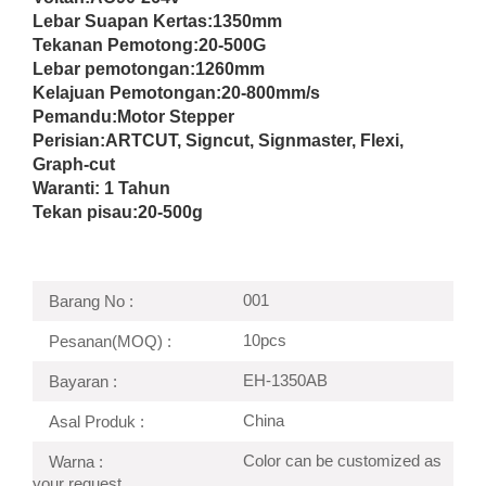
Lebar Suapan Kertas:
1350mm
Tekanan Pemotong:
20-500G
Lebar pemotongan:
1260mm
Kelajuan Pemotongan:
20-800mm/s
Pemandu:
Motor Stepper
Perisian:ARTCUT, Signcut, Signmaster, Flexi,
Graph-cut
Waranti: 1 Tahun
Tekan pisau:
20-500g
001
Barang No :
10pcs
Pesanan(MOQ) :
EH-1350AB
Bayaran :
China
Asal Produk :
Color can be customized as
Warna :
your request