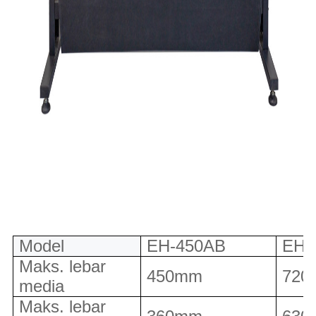
Model
EH-450AB
EH-
Maks. lebar
450mm
720
media
Maks. lebar