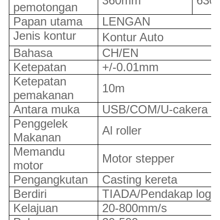
360mm
630
pemotongan
Papan utama
LENGAN
Jenis kontur
Kontur Auto
Bahasa
CH/EN
Ketepatan
+/-0.01mm
Ketepatan
10m
pemakanan
Antara muka
USB/COM/U-cakera
Penggelek
Al roller
Makanan
Memandu
Motor stepper
motor
Pengangkutan
Casting kereta
Berdiri
TIADA/Pendakap loga
Kelajuan
20-800mm/s