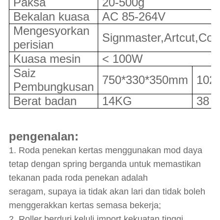
Paksa
20-500g
Bekalan kuasa
AC 85-264V
Mengesyorkan
Signmaster,Artcut,Core
perisian
Kuasa mesin
< 100W
Saiz
750*330*350mm
102
Pembungkusan
Berat badan
14KG
38
pengenalan:
1. Roda penekan kertas menggunakan mod daya
tetap dengan spring berganda untuk memastikan
tekanan pada roda penekan adalah
seragam, supaya ia tidak akan lari dan tidak boleh
menggerakkan kertas semasa bekerja;
2. Roller berduri keluli import kekuatan tinggi,